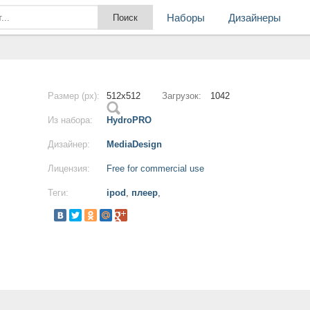
Наборы
Дизайнеры
Размер (px):
512x512
Загрузок:
1042
Из набора:
HydroPRO
Дизайнер:
MediaDesign
Лицензия:
Free for commercial use
Теги:
ipod
,
плеер
,