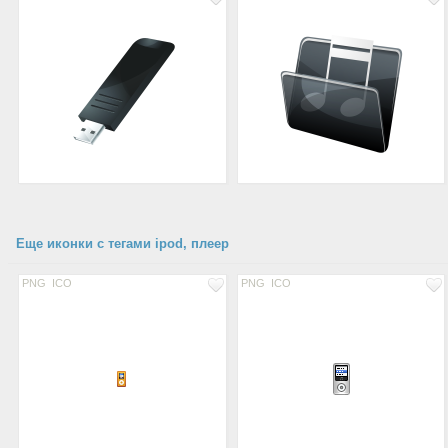
Еще иконки с тегами ipod, плеер
PNG
ICO
PNG
ICO