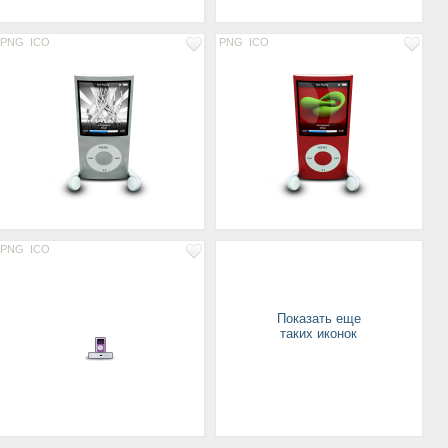
PNG
ICO
PNG
ICO
PNG
ICO
Показать еще
таких иконок