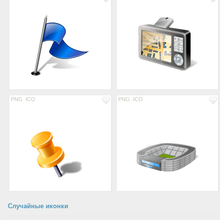
PNG
ICO
PNG
ICO
Случайные иконки