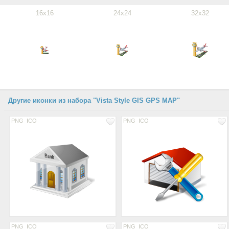
16x16
24x24
32x32
Другие иконки из набора "Vista Style GIS GPS MAP"
PNG
ICO
PNG
ICO
PNG
ICO
PNG
ICO