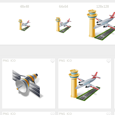
48x48
64x64
128x128
PNG
ICO
PNG
ICO
PNG
ICO
PNG
ICO