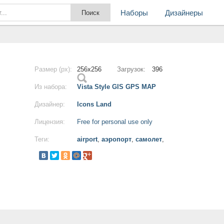
Наборы
Дизайнеры
Размер (px):
256x256
Загрузок:
396
Из набора:
Vista Style GIS GPS MAP
Дизайнер:
Icons Land
Лицензия:
Free for personal use only
Теги:
airport
,
аэропорт
,
самолет
,