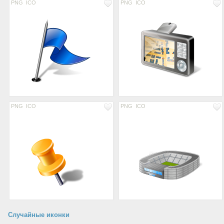
PNG
ICO
PNG
ICO
PNG
ICO
PNG
ICO
Случайные иконки