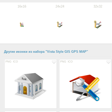
16x16
24x24
32x32
Другие иконки из набора "Vista Style GIS GPS MAP"
PNG
ICO
PNG
ICO