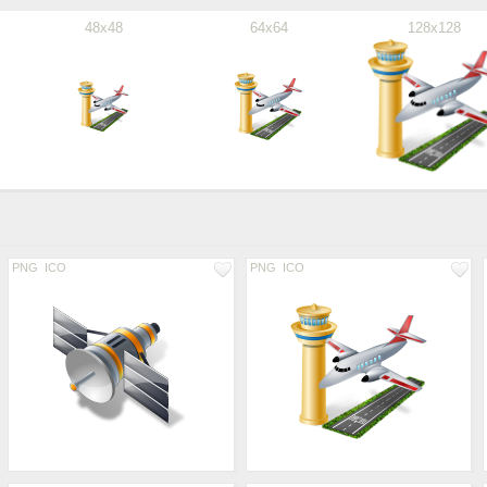
48x48
64x64
128x128
PNG
ICO
PNG
ICO