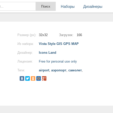
Наборы
Дизайнеры
Размер (px):
32x32
Загрузок:
166
Из набора:
Vista Style GIS GPS MAP
Дизайнер:
Icons Land
Лицензия:
Free for personal use only
Теги:
airport
,
аэропорт
,
самолет
,