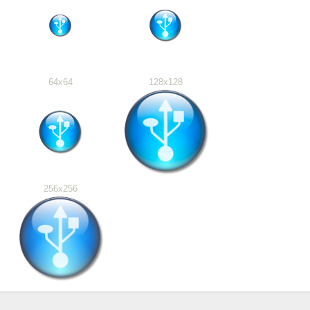
64x64
128x128
256x256