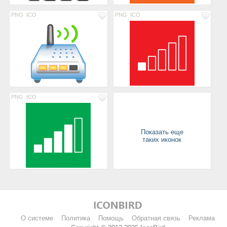
PNG
ICO
PNG
ICO
PNG
ICO
Показать еще
таких иконок
О системе
Политика
Помощь
Обратная связь
Реклама