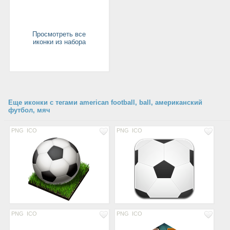
Просмотреть все
иконки из набора
Еще иконки с тегами american football, ball, американский
футбол, мяч
PNG
ICO
PNG
ICO
PNG
ICO
PNG
ICO