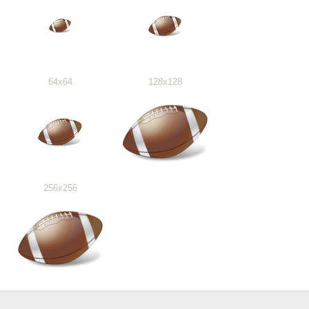
64x64
128x128
256x256