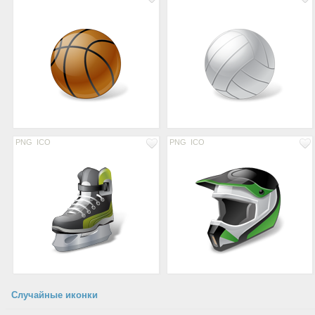
PNG
ICO
PNG
ICO
Случайные иконки