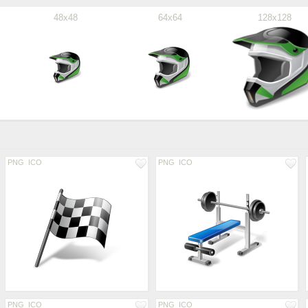
48x48
64x64
128x128
PNG
ICO
PNG
ICO
PNG
ICO
PNG
ICO