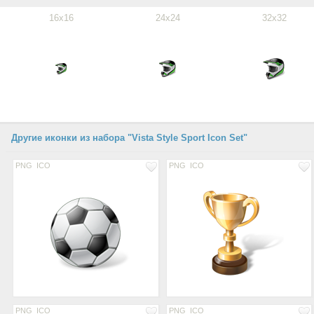
16x16
24x24
32x32
Другие иконки из набора "Vista Style Sport Icon Set"
PNG
ICO
PNG
ICO
PNG
ICO
PNG
ICO