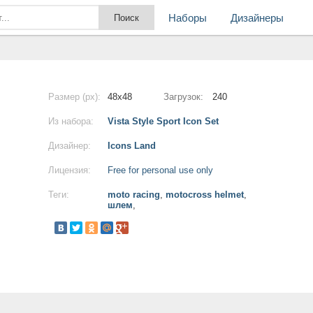
Наборы
Дизайнеры
Размер (px):
48x48
Загрузок:
240
Из набора:
Vista Style Sport Icon Set
Дизайнер:
Icons Land
Лицензия:
Free for personal use only
Теги:
moto racing
,
motocross helmet
,
шлем
,