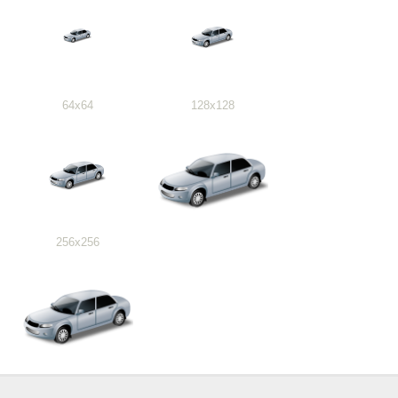
64x64
128x128
256x256