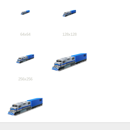
64x64
128x128
256x256