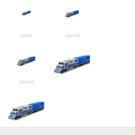
64x64
128x128
256x256