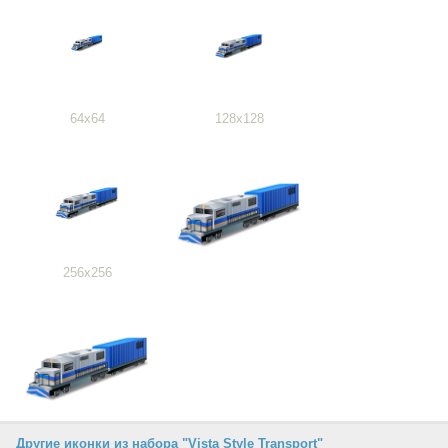
64x64
128x128
256x256
Другие иконки из набора "Vista Style Transport"